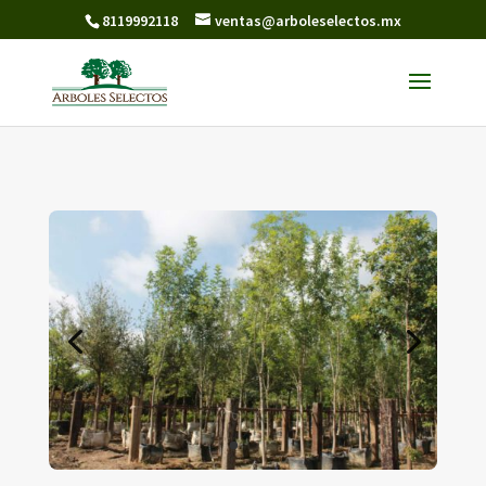
8119992118
ventas@arboleselectos.mx