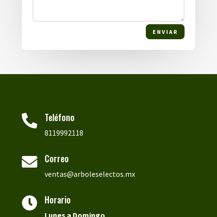
ENVIAR
Teléfono

8119992118
Correo

ventas@arboleselectos.mx
Horario

Lunes a
Domingo