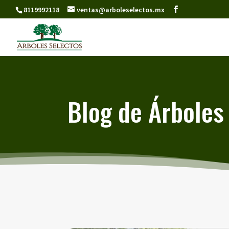
8119992118
ventas@arboleselectos.mx
Blog de Árboles