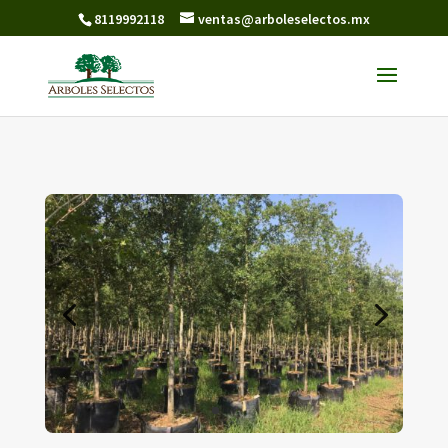
8119992118
ventas@arboleselectos.mx