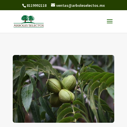
8119992118
ventas@arboleselectos.mx