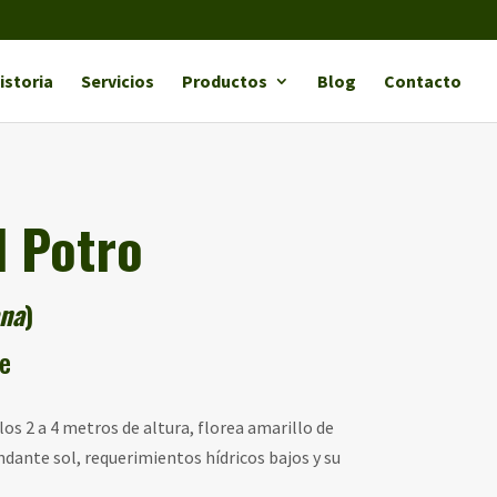
istoria
Servicios
Productos
Blog
Contacto
l Potro
ana
)
e
os 2 a 4 metros de altura, florea amarillo de
ndante sol, requerimientos hídricos bajos y su