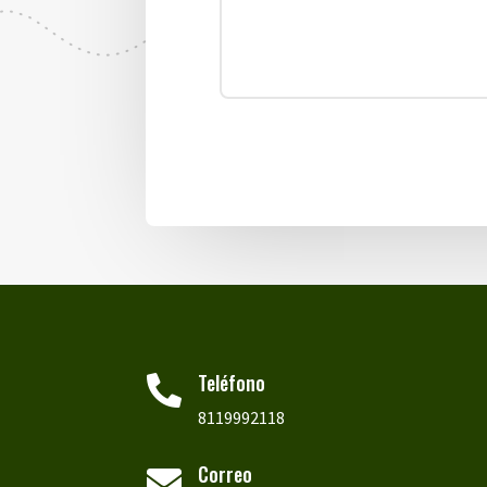
Teléfono

8119992118
Correo
