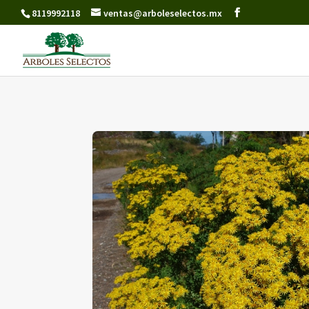
8119992118
ventas@arboleselectos.mx