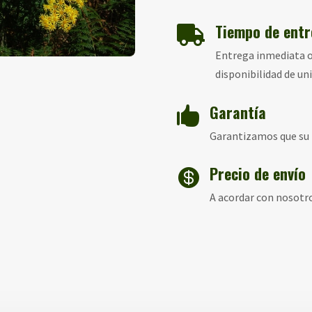
Tiempo de ent

Entrega inmediata o 
disponibilidad de uni
Garantía

Garantizamos que su p
Precio de envío

A acordar con nosotro